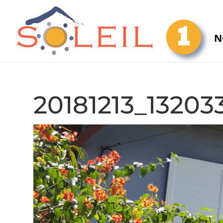
N
20181213_13203