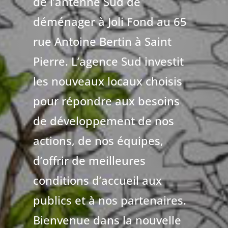
de l’antenne Sud de
déménager à Joli Fond au 65
rue Antoine Bertin à Saint
Pierre. L’agence Sud investit
les nouveaux locaux choisis
pour répondre aux besoins
de développement de nos
actions, de nos équipes,
d’offrir de meilleures
conditions d’accueil aux
publics et à nos partenaires.
Bienvenue dans la nouvelle